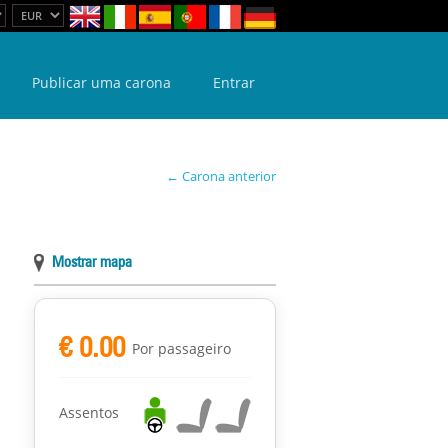
Publicar uma carona
Entrar
← Carona anterior
Mostrar mapa
€ 0.00
Por passageiro
Assentos