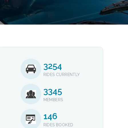
3254
RIDES CURRENTLY
3345
MEMBERS
146
RIDES BOOKED