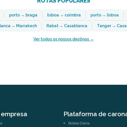
ROTAS POPULARES
porto → braga
lisboa → coimbra
porto → lisboa
lanca → Marrakech
Rabat → Casablanca
Tanger → Casa
Ver todos os nossos destinos →
 empresa
Plataforma de caron
ós
Boleia Diária