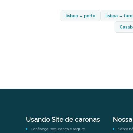
lisboa → porto
lisboa → faro
Casab
Usando Site de caronas
Nossa
Confiança, segurança e seguro
Sobre n