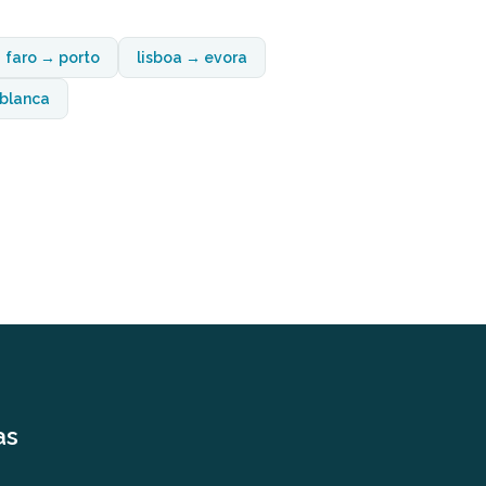
faro → porto
lisboa → evora
blanca
as