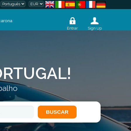
carona
Entrar
Sign Up
ORTUGAL!
abalho
BUSCAR